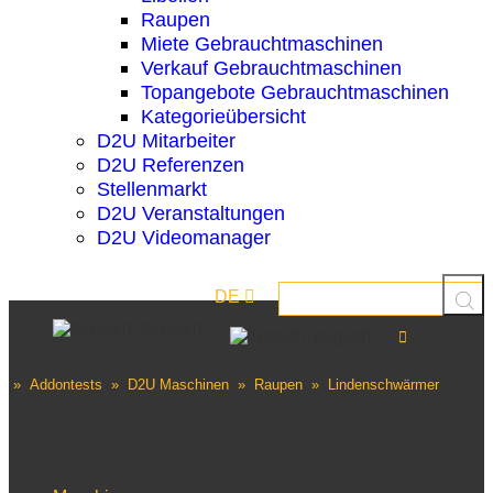
Raupen
Miete Gebrauchtmaschinen
Verkauf Gebrauchtmaschinen
Topangebote Gebrauchtmaschinen
Kategorieübersicht
D2U Mitarbeiter
D2U Referenzen
Stellenmarkt
D2U Veranstaltungen
D2U Videomanager
DE
deutsch
english
»
Addontests
»
D2U Maschinen
»
Raupen
»
Lindenschwärmer