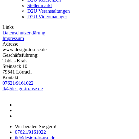
Stellenmarkt
D2U Veranstaltungen
D2U Videomanager
Links
Datenschutzerklärung
Impressum
Adresse
www.design-to-use.de
Geschäftsführung:
Tobias Krais
Steinsack 10
79541 Lörrach
Kontakt
07621/9161022
tk@design-to-use.de
Wir beraten Sie gern!
07621/9161022
tk@design-to-use.de