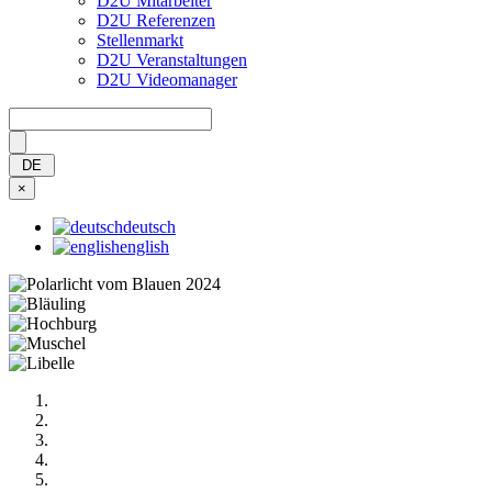
D2U Mitarbeiter
D2U Referenzen
Stellenmarkt
D2U Veranstaltungen
D2U Videomanager
Bitte nicht ausfüllen
DE
×
deutsch
english