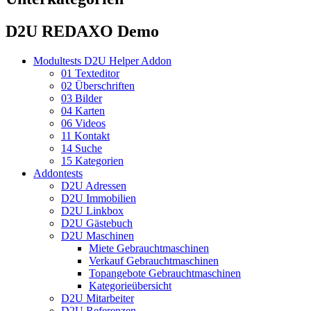
D2U REDAXO Demo
Modultests D2U Helper Addon
01 Texteditor
02 Überschriften
03 Bilder
04 Karten
06 Videos
11 Kontakt
14 Suche
15 Kategorien
Addontests
D2U Adressen
D2U Immobilien
D2U Linkbox
D2U Gästebuch
D2U Maschinen
Miete Gebrauchtmaschinen
Verkauf Gebrauchtmaschinen
Topangebote Gebrauchtmaschinen
Kategorieübersicht
D2U Mitarbeiter
D2U Referenzen