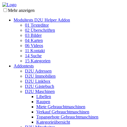
Mehr anzeigen
Modultests D2U Helper Addon
01 Texteditor
02 Überschriften
03 Bilder
04 Karten
06 Videos
11 Kontakt
14 Suche
15 Kategorien
Addontests
D2U Adressen
D2U Immobilien
D2U Linkbox
D2U Gästebuch
D2U Maschinen
Libellen
Raupen
Miete Gebrauchtmaschinen
Verkauf Gebrauchtmaschinen
Topangebote Gebrauchtmaschinen
Kategorieübersicht